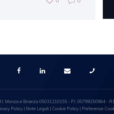
0
0
I. Monza e Brianza 05031210155 - P.I. 00799250964 - R.E.A.
ivacy Policy
|
Note Legali
|
Cookie Policy
|
Preferenze Coo