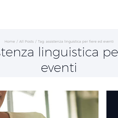
Home
All Posts
Tag: assistenza linguistica per fiere ed eventi
stenza linguistica pe
eventi