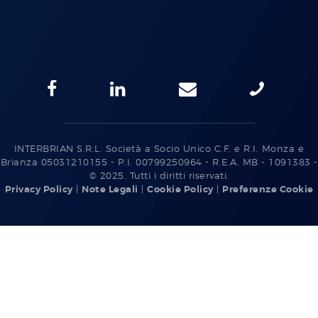
INTERBRIAN S.R.L. Società a Socio Unico C.F. e R.I. Monza e
Brianza 05031210155 - P.I. 00799250964 - R.E.A. MB - 1091383 -
© 2025. Tutti i diritti riservati.
Privacy Policy
|
Note Legali
|
Cookie Policy
|
Preferenze Cookie
Italiano
English