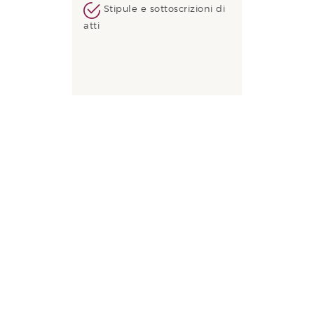
Stipule e sottoscrizioni di
atti
Supera le
barriere
linguistiche
per