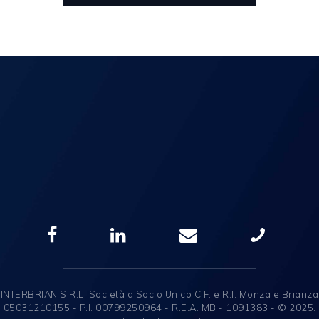
INTERBRIAN S.R.L. Società a Socio Unico C.F. e R.I. Monza e Brianza
05031210155 - P.I. 00799250964 - R.E.A. MB - 1091383 - © 2025.