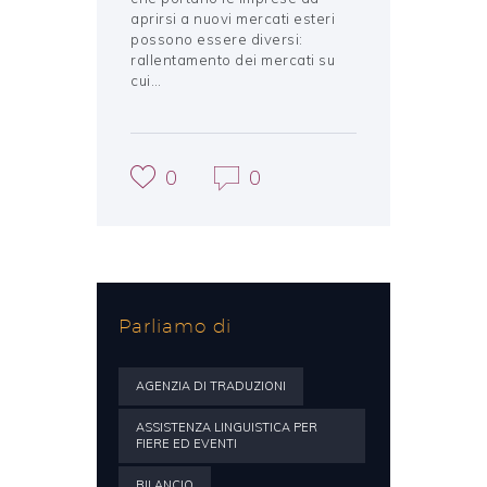
aprirsi a nuovi mercati esteri
possono essere diversi:
rallentamento dei mercati su
cui…
0
0
Parliamo di
AGENZIA DI TRADUZIONI
ASSISTENZA LINGUISTICA PER
FIERE ED EVENTI
BILANCIO