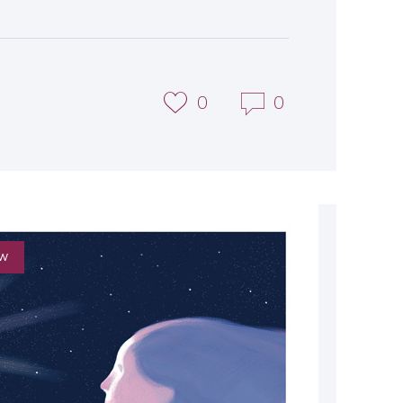
0
0
OW