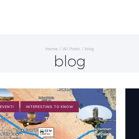
Home
All Posts
blog
blog
EVENTI
INTERESTING TO KNOW