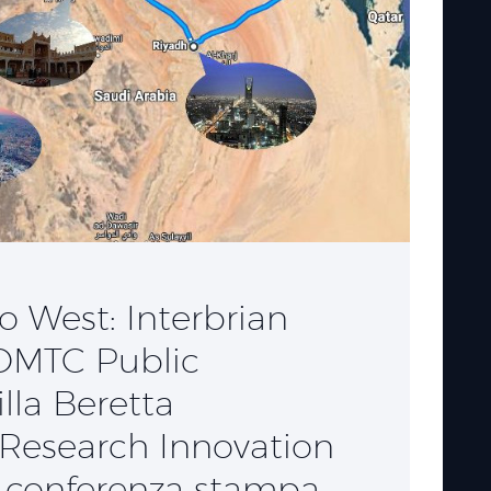
o West: Interbrian
 DMTC Public
illa Beretta
 Research Innovation
la conferenza stampa