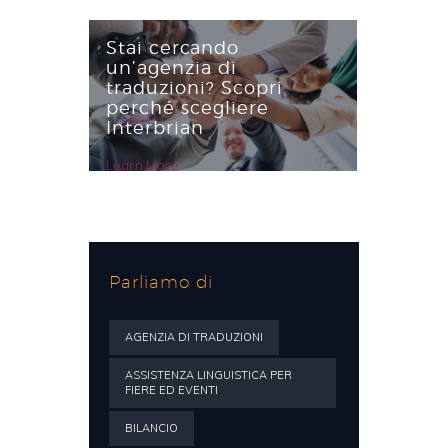
Learn More
Stai cercando
un’agenzia di
traduzioni? Scopri
perché scegliere
Interbrian
Learn More
Parliamo di
AGENZIA DI TRADUZIONI
ASSISTENZA LINGUISTICA PER
FIERE ED EVENTI
BILANCIO