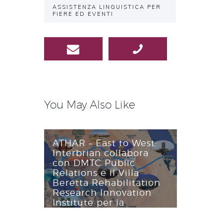
ASSISTENZA LINGUISTICA PER
FIERE ED EVENTI
You May Also Like
Navigazione
articoli
ATHAR – East to West:
Interbrian collabora
con DMTC Public
Relations e il Villa
Beretta Rehabilitation
Research Innovation
Institute per la
conferenza stampa