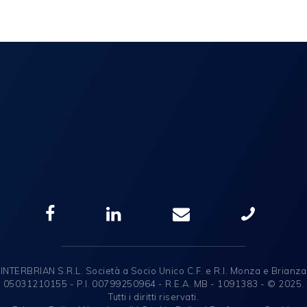
INTERBRIAN S.R.L. Società a Socio Unico C.F. e R.I. Monza e Brianza
05031210155 - P.I. 00799250964 - R.E.A. MB - 1091383 - © 2025.
Tutti i diritti riservati.