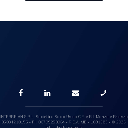
INTERBRIAN S.R.L. Società a Socio Unico C.F. e R.I. Monza e Brianza
05031210155 - P.I. 00799250964 - R.E.A. MB - 1091383 - © 2025.
Tutti i diritti riservati.