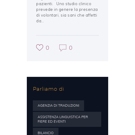
pazienti. Uno studio clinico
prevede in genere la presenza
di volontari, sia sani che affetti
da…
0
0
Parliamo di
AGENZIA DI TRADUZIONI
ASSISTENZA LINGUISTICA PER
FIERE ED EVENTI
BILANCIO