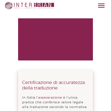
HOME
CHI SIAMO
SERVIZI
SETTORI
QUALITÀ
NEWS
Certificazione di accuratezza
CONTATTI
della traduzione
ITALIANO
In Italia
l’asseverazione
è l’unica
pratica che conferisce valore legale
alla traduzione secondo la normativa