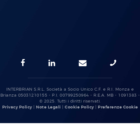
INTERBRIAN S.R.L. Società a Socio Unico C.F. e R.I. Monza e
Brianza 05031210155 - P.I. 00799250964 - R.E.A. MB - 1091383 -
© 2025. Tutti i diritti riservati.
Privacy Policy
|
Note Legali
|
Cookie Policy
|
Preferenze Cookie