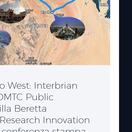
o West: Interbrian
 DMTC Public
illa Beretta
 Research Innovation
la conferenza stampa