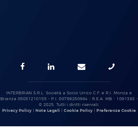
INTERBRIAN S.R.L. Società a Socio Unico C.F. e R.I. Monza e
Brianza 05031210155 - P.I. 00799250964 - R.E.A. MB - 1091383 -
© 2025. Tutti i diritti riservati.
Privacy Policy
|
Note Legali
|
Cookie Policy
|
Preferenze Cookie