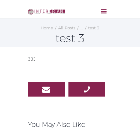
Home
All Posts
...
test 3
test 3
333
You May Also Like
Navigazione
articoli