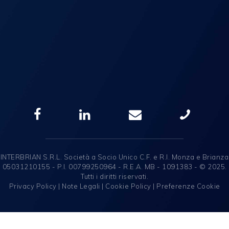
INTERBRIAN S.R.L. Società a Socio Unico C.F. e R.I. Monza e Brianza
05031210155 - P.I. 00799250964 - R.E.A. MB - 1091383 - © 2025.
Tutti i diritti riservati.
Privacy Policy
|
Note Legali
|
Cookie Policy
|
Preferenze Cookie