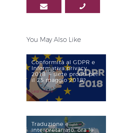
You May Also Like
Navigazione
articoli
Conformità al GDPR e
Informativa privacy
2018 – siete pronti per
il 25 maggio 2018?
Learn More
Traduzione e
interpretariato, ora le