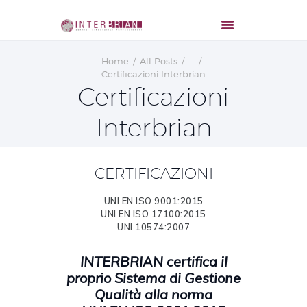
Home
All Posts
...
Certificazioni Interbrian
Certificazioni
Interbrian
CERTIFICAZIONI
UNI
EN ISO
9001:2015
UNI
EN ISO 17100:2015
UNI 10574:2007
INTERBRIAN certifica il
proprio Sistema di Gestione
Qualità alla norma