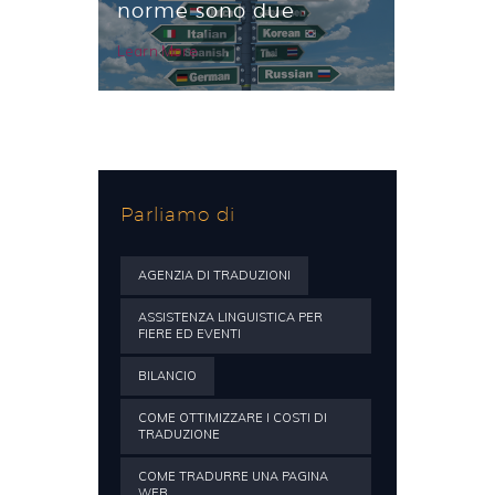
norme sono due
Learn More
Parliamo di
AGENZIA DI TRADUZIONI
ASSISTENZA LINGUISTICA PER
FIERE ED EVENTI
BILANCIO
COME OTTIMIZZARE I COSTI DI
TRADUZIONE
COME TRADURRE UNA PAGINA
WEB