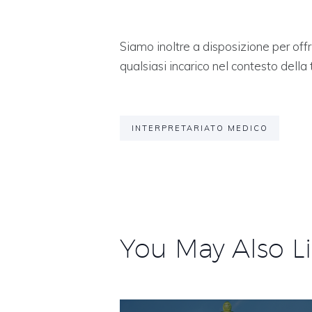
Siamo inoltre a disposizione per off
qualsiasi incarico nel contesto dell
INTERPRETARIATO MEDICO
You May Also L
Navigazione
articoli