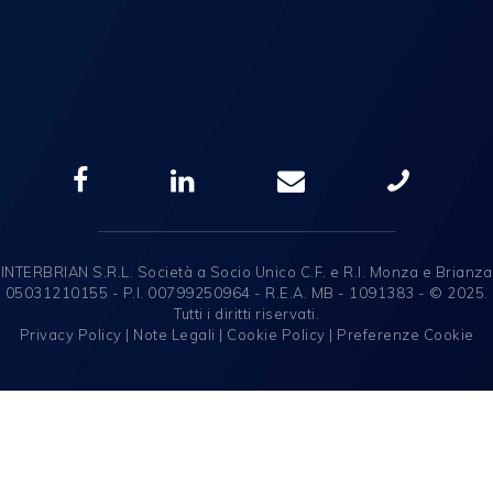
INTERBRIAN S.R.L. Società a Socio Unico C.F. e R.I. Monza e Brianza
05031210155 - P.I. 00799250964 - R.E.A. MB - 1091383 - © 2025.
Tutti i diritti riservati.
Privacy Policy
|
Note Legali
|
Cookie Policy
|
Preferenze Cookie
Italiano