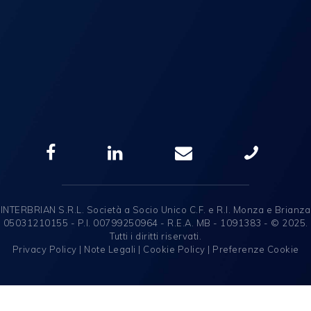
INTERBRIAN S.R.L. Società a Socio Unico C.F. e R.I. Monza e Brianza
05031210155 - P.I. 00799250964 - R.E.A. MB - 1091383 - © 2025.
Tutti i diritti riservati.
Privacy Policy
|
Note Legali
|
Cookie Policy
|
Preferenze Cookie