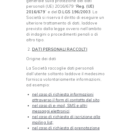
generale sulla protezione dei dati
personali (UE) 2016/679 “
Reg. (UE)
2016/679
” e del
D.LGS 196/2003
. La
Società si riserva il diritto di eseguire un
ulteriore trattamento di dati, laddove
previsto dalla legge ovvero nell’ambito
di indagini o procedimenti penali o di
altro tipo.
DATI PERSONALI
RACCOLTI
Origine dei dati
La Società raccoglie dati personali
dall’utente soltanto laddove il medesimo
fornisca volontariamente informazioni,
ad esempio:
nel caso di richiesta informazioni
attraverso il form di contatto del sito
;
nel caso di e-mail, SMS e altri
messaggi elettronici
;
nel caso di richiesta di iscrizione alla
mailing list;
nel caso di richiesta di prenotazione