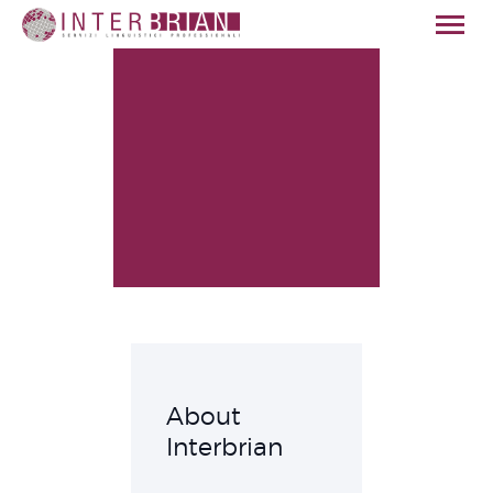
HOME
CHI SIAMO
SERVIZI
SETTORI
QUALITÀ
NEWS
CONTATTI
ITALIANO
About
Interbrian