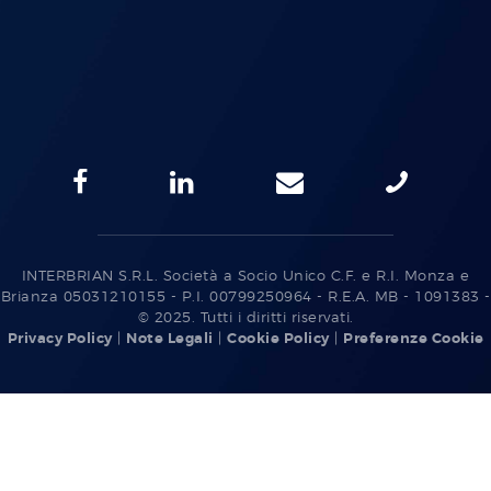
INTERBRIAN S.R.L. Società a Socio Unico C.F. e R.I. Monza e
Brianza 05031210155 - P.I. 00799250964 - R.E.A. MB - 1091383 -
© 2025. Tutti i diritti riservati.
Privacy Policy
|
Note Legali
|
Cookie Policy
|
Preferenze Cookie